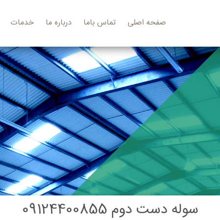
صفحه اصلی
تماس باما
درباره ما
خدمات
سوله دست دوم 09124400855