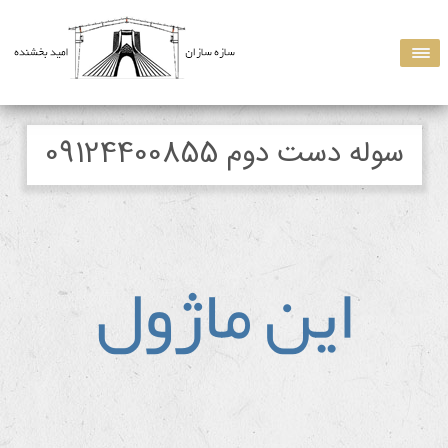
سوله دست دوم 09124400855
اين ماژول