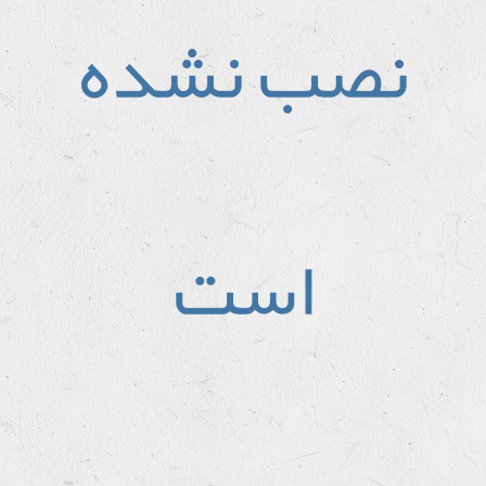
نصب نشده
است