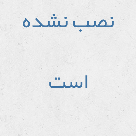
نصب نشده
است