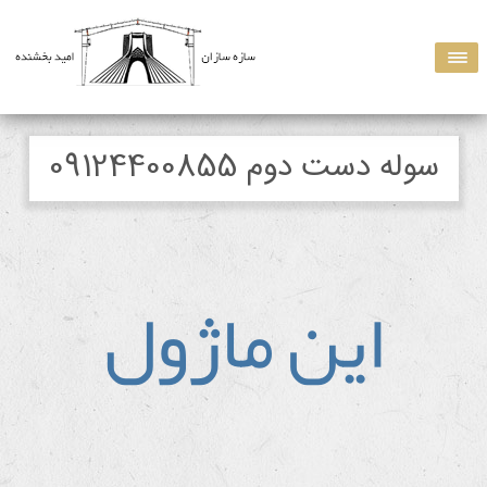
سوله دست دوم 09124400855
اين ماژول