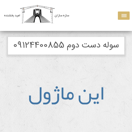
سوله دست دوم 09124400855
اين ماژول