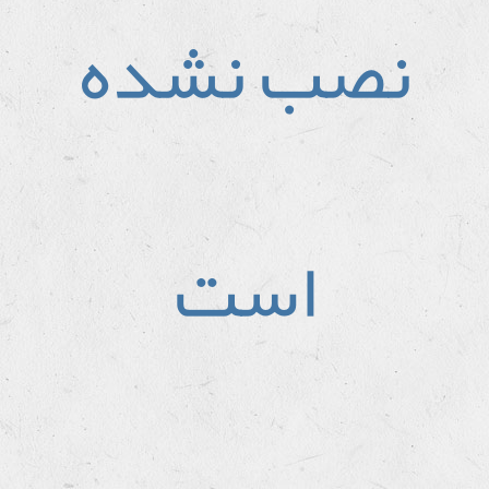
نصب نشده
است