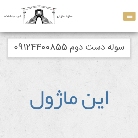
سوله دست دوم 09124400855
اين ماژول