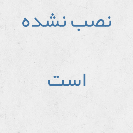
نصب نشده
است