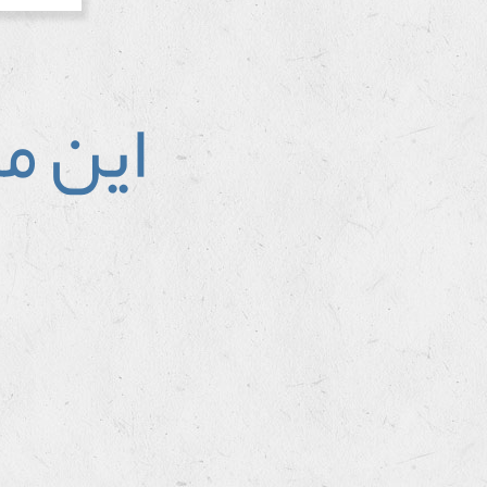
اين م