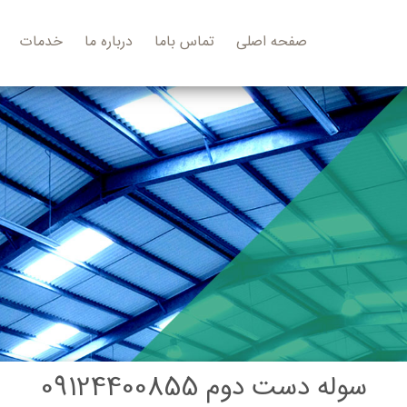
صفحه اصلی
تماس باما
درباره ما
خدمات
سوله دست دوم 09124400855